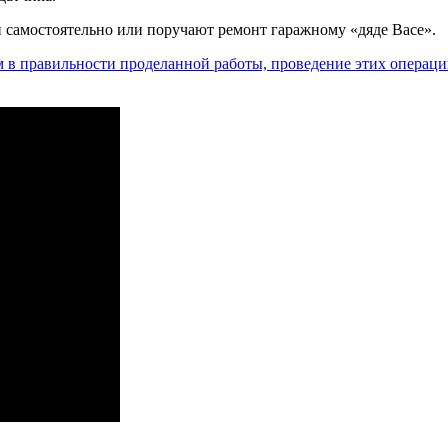
 самостоятельно или поручают ремонт гаражному «дяде Васе».
 в правильности проделанной работы, проведение этих операц