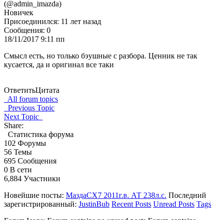
(@admin_imazda)
Новичек
Присоединился: 11 лет назад
Сообщения: 0
18/11/2017 9:11 пп
Смысл есть, но только бэушные с разбора. Ценник не так
кусается, да и оригинал все таки
Ответить
Цитата
All forum topics
Previous Topic
Next Topic
Share:
Статистика форума
102
Форумы
56
Темы
695
Сообщения
0
В сети
6,884
Участники
Новейшие посты:
МаздаCX7 2011г.в. АТ 238л.с.
Последний
зарегистрированный:
JustinBub
Recent Posts
Unread Posts
Tags