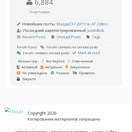
6,884
Участники
Новейшие посты:
МаздаCX7 2011г.в. АТ 238л.с.
Последний зарегистрированный:
JustinBub
Recent Posts
Unread Posts
Tags
Forum Icons:
Forum contains no unread posts
Mark all read
Forum contains unread posts
Иконки тем :
Not Replied
Отвеченный
Активный
Актуально
Закреплено
Не утверждено
Решено
Приватно
Закрыто
Copyright 2026
Копирование материалов запрещено