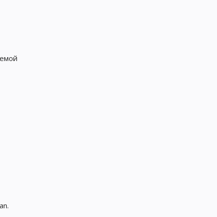
темой
an.