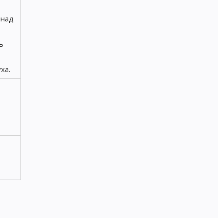
 над
ь
ха.