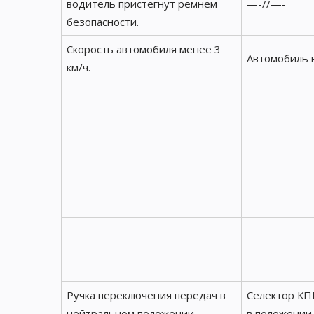
водитель пристегнут ремнем
—-//—-
безопасности.
Скорость автомобиля менее 3
Автомобиль 
км/ч.
Ручка переключения передач в
Селектор КП
нейтральном положении.
в положении