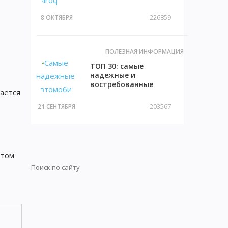
внедорожников с
описанием и фото
226859
8 ОКТЯБРЯ
ПОЛЕЗНАЯ ИНФОРМАЦИЯ
ТОП 30: самые
надежные и
востребованные
чается
машины на вторичном
рынке
203567
21 СЕНТЯБРЯ
отом
Искать:
Поиск