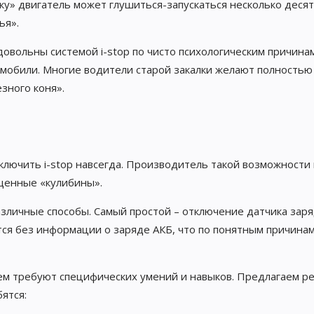
чку» двигатель может глушиться-запускаться несколько деся
ья».
довольны системой i-stop по чисто психологическим причина
мобили. Многие водители старой закалки желают полностью
зного коня».
тключить i-stop навсегда. Производитель такой возможности
щенные «кулибины».
зличные способы. Самый простой – отключение датчика зар
ется без информации о заряде АКБ, что по понятным причина
ем требуют специфических умений и навыков. Предлагаем р
ятся: