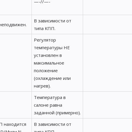
—-//—-
В зависимости от
неподвижен.
типа КПП.
Регулятор
температуры НЕ
установлен в
максимальное
положение
(охлаждение или
нагрев).
Температура в
салоне равна
заданной (примерно).
П находится
В зависимости от
 D/Mили N.
типа КПП.