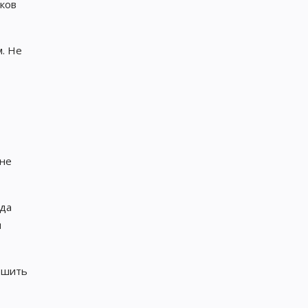
тков
м. Не
 не
яда
м
ешить