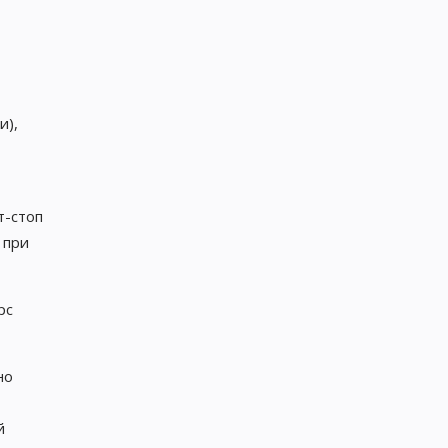
и),
т-стоп
 при
рс
но
й