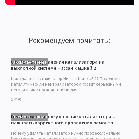
Рекомендуем почитать:
Особенности удаления катализатора на
0 комментариев
выхлопной системе Ниссан Кашкай 2
Как удалить катализатор Ниссан Кашкай 2? Проблемы с
каталитическим нейтрализатором грозят серьезными
негативными последствиями для…
5 МАЯ
Профессиональное удаление катализатора –
0 комментариев
важность корректного проведения ремонта
Почему удалять катализатор нужно профессионально?
Конструкция выхлопного тракта автомобиля включает