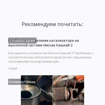
Рекомендуем почитать:
Особенности удаления катализатора на
0 комментариев
выхлопной системе Ниссан Кашкай 2
Как удалить катализатор Ниссан Кашкай 2? Проблемы с
каталитическим нейтрализатором грозят серьезными
негативными последствиями для…
5 МАЯ
0 комментариев