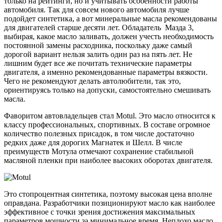
только на рейтинги, но и учитывать особенности работы
автомобиля. Так для совсем нового автомобиля лучше
подойдет синтетика, а вот минеральные масла рекомендованы
для двигателей старше десяти лет. Обладатель Мазда 3,
выбирая, какое масло заливать, должен учесть необходимость
постоянной замены расходника, поскольку даже самый
дорогой вариант нельзя залить один раз на пять лет. Не
лишним будет все же почитать технические параметры
двигателя, а именно рекомендованные параметры вязкости.
Чего не рекомендуют делать автолюбители, так это,
ориентируясь только на допуски, самостоятельно смешивать
масла.
Фаворитом автовладельцев стал Motul. Это масло относится к
классу профессиональных, спортивных. В составе огромное
количество полезных присадок, в том числе достаточно
редких даже для дорогих Магнатек и Шелл. В числе
преимуществ Мотула отмечают сохранение стабильной
масляной пленки при наиболее высоких оборотах двигателя.
Это стопроцентная синтетика, поэтому высокая цена вполне
оправдана. Разработчики позиционируют масло как наиболее
эффективное с точки зрения достижения максимальных
параметров мощности за минимальное время. Неплохо масло