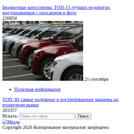
Бюджетные кроссоверы: ТОП-15 лучших недорогих
внедорожников с описанием и фото
226854
21 сентября
Полезная информация
ТОП 30: самые надежные и востребованные машины на
вторичном рынке
203357
Искать:
Поиск
Copyright 2026
Копирование материалов запрещено