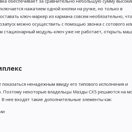
овка обеспечивает за сравнительно небольшую сумму высоки
тключается нажатием одной кнопки на ручке, но только в
оставать ключ-маркер из кармана совсем необязательно, чт
озапуск можно осуществить с помощью звонка с сотового ил
м стационарный модуль-ключ уже не работает, открыть ма
мплекс
показаться ненадежным ввиду его типового исполнения и
но. Поэтому некоторые владельцы Мазды СХ5 решаются на м
 В нее входят такие дополнительные элементы как:
ии