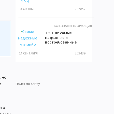
внедорожников с
описанием и фото
226857
8 ОКТЯБРЯ
ПОЛЕЗНАЯ ИНФОРМАЦИЯ
ТОП 30: самые
надежные и
востребованные
машины на вторичном
рынке
203439
21 СЕНТЯБРЯ
, но
Искать:
х
Поиск
его