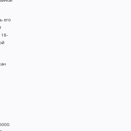
овиной
ь его
т
 18-
ой
5000.