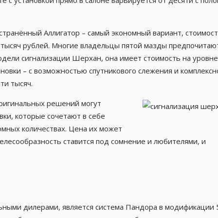
 с установкой прямо в салоне варьируется от десяти с пол
странённый Аллигатор – самый экономный вариант, стоимост
1 тысяч рублей. Многие владельцы пятой мазды предпочитаю
дели сигнализации Шерхан, она имеет стоимость на уровне
ановки – с возможностью спутникового слежения и комплексн
ти тысяч.
ригинальных решений могут
ки, которые сочетают в себе
мных количествах. Цена их может
целесообразность ставится под сомнение и любителями, и
ными дилерами, является система Пандора в модификации 