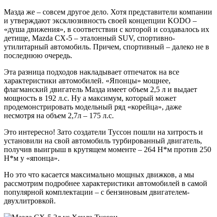
Мазда же – совсем другое дело. Хотя представители компании
и утверждают эксклюзивность своей концепции KODO –
«душа движения», в соответствии с которой и создавалось их
детище, Mazda CX-5 – эталонный SUV, спортивно-
утилитарный автомобиль. Причем, спортивный – далеко не в
последнюю очередь.
Эта разница подходов накладывает отпечаток на все
характеристики автомобилей. «Японцы» мощнее,
флагманский двигатель Мазда имеет объем 2,5 л и выдает
мощность в 192 л.с. Ну а максимум, который может
продемонстрировать модельный ряд «корейца», даже
несмотря на объем 2,7л – 175 л.с.
Это интересно! Зато создатели Туссон пошли на хитрость и
установили на свой автомобиль турбированный двигатель,
получив выигрыш в крутящем моменте – 264 Н*м против 250
Н*м у «японца».
Но это что касается максимально мощных движков, а мы
рассмотрим подробнее характеристики автомобилей в самой
популярной комплектации – с бензиновым двигателем-
двухлитровкой.