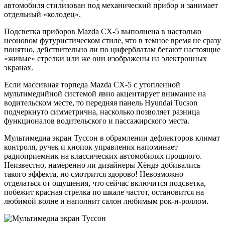
автомобиля стилизован под механический прибор и занимает
отдельный «колодец».
Подсветка приборов Mazda CX-5 выполнена в настолько
неоновом футуристическом стиле, что в темное время не сразу
понятно, действительно ли по циферблатам бегают настоящие
«живые» стрелки или же они изображены на электронных
экранах.
Если массивная торпеда Mazda CX-5 с утопленной
мультимедийной системой явно акцентирует внимание на
водительском месте, то передняя панель Hyundai Tucson
подчеркнуто симметрична, насколько позволяет разница
функционалов водительского и пассажирского места.
Мультимедиа экран Туссон в обрамлении дефлекторов климат
контроля, ручек и кнопок управления напоминает
радиоприемник на классических автомобилях прошлого.
Неизвестно, намеренно ли дизайнеры Хёндэ добивались
такого эффекта, но смотрится здорово! Невозможно
отделаться от ощущения, что сейчас включится подсветка,
побежит красная стрелка по шкале частот, остановится на
любимой волне и наполнит салон любимым рок-н-роллом.