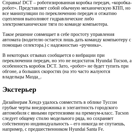
Справка! DCT – роботизированная коробка передач, «коробка-
робот». Представляет собой обычную механическую КПП, но
все манипуляции по переключению передач и отжатию
сцепления выполняют гидравлические либо
электромеханические тяги по команде компьютера.
Такое решение совмещает в себе простоту управления
автомата (водителю остается лишь дать команду компьютеру с
помощью селектора.) с надежностью «ручника».
В некоторых отзывах сообщается о вибрации при
переключении передач, но это не недостаток Hyundai Tucson, а
особенность коробок DCT. Зато, «робот» не будет тупить при
обгоне, а больших скоростях (на это часто жалуются
владельцы Мазда_.
Экстерьер
Дизайнерам Хендэ удалось совместить в облике Туссон
грубые черты внедорожника и элегантность городского
автомобиля с явными претензиями на премиум-класс. Tucson
следует общему стилю модельного ряда, но сохраняет
собственную индивидуальность – его никогда не спутаешь,
например, с предшественником Hyundai Santa Fe.