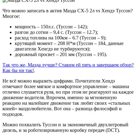
Что можно записать в актив Мазда CX-5 2л vs Хендэ Туссон?
Многое:
мощность – 150л.с. (Туссон – 142);
разгон до сотни – 9,4 с. (Туссон – 12.7);
расход топлива на 100км – 6.7 (Туссон – 9);
крутящий момент – 208 Н*м (Туссон – 184, данные
двигатели Хенгдэ не турбируются);
дорожный просвет – 201 мм (Туссон – 195).
Так что же, Мазда лучше? Ставим ей пять и завершаем обзор?
Как бы ни так!
.
Не всё можно выразить цифрами. Почитатели Хендэ
отмечают более мягкое и комфортное управление – машина
отлично слушается руля, но при этом не реагируют на каждое
движение водителя. Впрочем, именно за мгновенную
реакцию на малейшее движение так любят своих «стальных
коней» маздолюбители. Вот она – разница философий и
подходов.
Можно похвалить Туссон и за экономичный двухлитровый
дизель, и за роботизированную коробку передач (DCT).