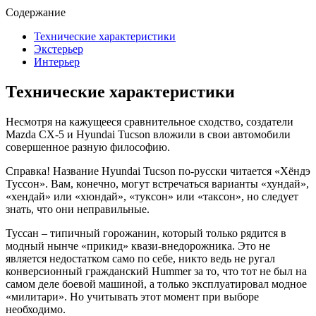
Содержание
Технические характеристики
Экстерьер
Интерьер
Технические характеристики
Несмотря на кажущееся сравнительное сходство, создатели
Mazda CX-5 и Hyundai Tucson вложили в свои автомобили
совершенное разную философию.
Справка! Название Hyundai Tucson по-русски читается «Хёндэ
Туссон». Вам, конечно, могут встречаться варианты «хундай»,
«хендай» или «хюндай», «туксон» или «таксон», но следует
знать, что они неправильные.
Туссан – типичный горожанин, который только рядится в
модный нынче «прикид» квази-внедорожника. Это не
является недостатком само по себе, никто ведь не ругал
конверсионный гражданский Hummer за то, что тот не был на
самом деле боевой машиной, а только эксплуатировал модное
«милитари». Но учитывать этот момент при выборе
необходимо.