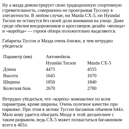
Ну а мазда демонстрирует свою традиционную спортивную
стремительность, совершенно не проигрывая Туссону в
элегантности. В любом случае, ни Mazda CX-5, ни Hyundai
Tucson не останутся без своей доли внимания на улице. Даже
среди обилия внедорожников и кроссоверов дизайн «японца»
и «корейца» — героев обзора положительно выделяются.
Габариты Туссон и Мазда очень близки, в чем нетрудно
убедиться:
Параметр (мм)
Автомобиль
Hyundai Tucson
Mazda CX-5
Длина
4475
4555
Высота
1645
1670
Ширина
1850
1840
Колесная база
2670
2700
Нетрудно убедиться, что «кореец» компактнее по всем
параметрам, кроме ширины. Очень полезное качество при
парковке. При этом в активе Туссон багажник объемом 644л.
Мало кому удается обыграть Мазду в этой дисциплине с
таким разрывом, ведь CX-5 может похвастаться багажником
всего в 403л.