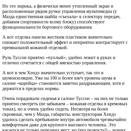
Но это лирика, а физически менее утопленный экран и
расположенные рядом ручки управления мультимедиа (у
Мазда единственная шайба «съехала» к селектору передач,
добавим спортивности всему блоку) способствуют
функциональности бортового оборудования.
А вот отделка панели жестким пластиком значительно
снижает положительный эффект и неприятно контрастирует с
премиальной кожаной отделкой.
Руль Туссон приятно «пухлый», удобно лежит в руках и
отлично сочетается с общей мягкостью управления.
А вот в чем Хендэ значительно уступает, так это в
шумоизоляции. Уже на 100 и более км/ч уровень шума в
салоне «корейца» становится заметно раздражающим, хотя и
держится в пределах нормы.
Очень порадовали сиденья в салоне Туссон – на них не только
приятно смотреть (не забываем – кожаная отделка в кремовых
тонах), но и очень удобно сидеть. Несмотря на более
скромные, чем у Мазда, габариты, конструкторам Хендэ
удалось сделать пребывание внутри автомобиля чрезвычайно
комфортным даже для крупного высокого человека. Это
касается не только передних мест, но (что редкость!) – задних.