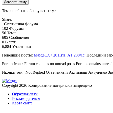
Добавить тему
Темы не были обнаружены тут.
Share:
Статистика форума
102
Форумы
56
Темы
695
Сообщения
0
В сети
6,884
Участники
Новейшие посты:
МаздаCX7 2011г.в. АТ 238л.с.
Последний зар
Forum Icons:
Forum contains no unread posts
Forum contains unread
Иконки тем :
Not Replied
Отвеченный
Активный
Актуально
За
Copyright 2026
Копирование материалов запрещено
Обратная связь
Рекламодателям
Карта сайта