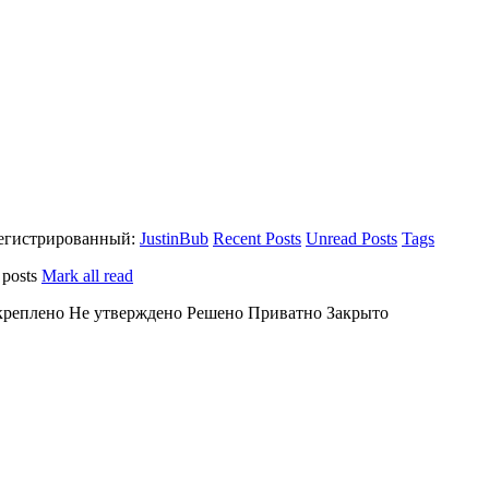
егистрированный:
JustinBub
Recent Posts
Unread Posts
Tags
 posts
Mark all read
креплено
Не утверждено
Решено
Приватно
Закрыто