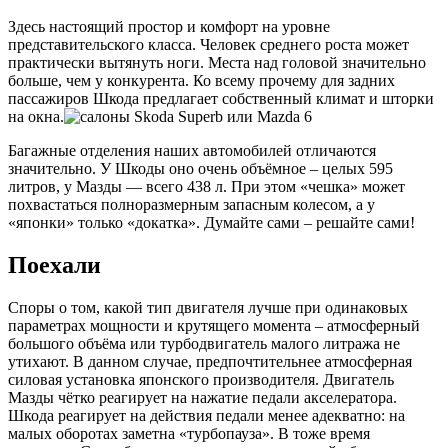
Здесь настоящий простор и комфорт на уровне
представительского класса. Человек среднего роста может
практически вытянуть ноги. Места над головой значительно
больше, чем у конкурента. Ко всему прочему для задних
пассажиров Шкода предлагает собственный климат и шторки
на окна.
Багажные отделения наших автомобилей отличаются
значительно. У Шкоды оно очень объёмное – целых 595
литров, у Мазды — всего 438 л. При этом «чешка» может
похвастаться полноразмерным запасным колесом, а у
«японки» только «докатка». Думайте сами – решайте сами!
Поехали
Споры о том, какой тип двигателя лучше при одинаковых
параметрах мощности и крутящего момента – атмосферный
большого объёма или турбодвигатель малого литража не
утихают. В данном случае, предпочтительнее атмосферная
силовая установка японского производителя. Двигатель
Мазды чётко реагирует на нажатие педали акселератора.
Шкода реагирует на действия педали менее адекватно: на
малых оборотах заметна «турбопауза». В тоже время