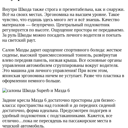
Внутри Шкода также строга и презентабельна, как и снаружи.
Всё на своих местах. Эргономика на высшем уровне. Такое
чувство, что ездишь здесь много лет и всё знаешь. Качество
материалов — безупречно. Центральный подлокотник
регулируется по высоте. Ощущение простора не передаваемо.
За руль Шкоды можно посадить личного водителя и поехать
на светский раут.
Салон Мазды дарит ощущение спортивного болида: жесткое
сиденье, высокий трансмиссионный тоннель, развёрнутая
влево передняя панель, низкая крыша. Все основные органы
управления автомобилем сгруппированы вокруг водителя.
Это машина для личного управления! При всем этом,
японская эргономика ничем не уступает. Разве что пластика в
оформлении немного больше.
Задние кресла Мазда 6 достаточно просторны для бизнес-
класса: пространства над головой и до передних сидений
достаточно, форма идеальна. Предусмотрен подогрев и
удобный подлокотник с подстаканниками. Кажется, все
отлично…пока не пересядешь на пассажирские места в
чешский автомобиль.