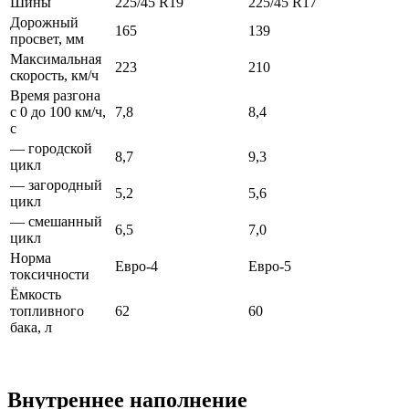
Шины
225/45 R19
225/45 R17
Дорожный
165
139
просвет, мм
Максимальная
223
210
скорость, км/ч
Время разгона
с 0 до 100 км/ч,
7,8
8,4
с
— городской
8,7
9,3
цикл
— загородный
5,2
5,6
цикл
— смешанный
6,5
7,0
цикл
Норма
Евро-4
Евро-5
токсичности
Ёмкость
топливного
62
60
бака, л
Внутреннее наполнение