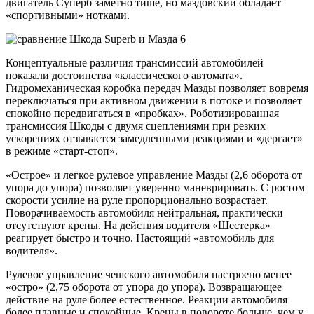
двигатель Суперб заметно тише, но маздовский обладает
«спортивными» нотками.
Концептуальные различия трансмиссий автомобилей
показали достоинства «классического автомата».
Гидромеханическая коробка передач Мазды позволяет вовремя
переключаться при активном движении в потоке и позволяет
спокойно передвигаться в «пробках». Роботизированная
трансмиссия Шкоды с двумя сцеплениями при резких
ускорениях отзывается замедленными реакциями и «дергает»
в режиме «старт-стоп».
«Острое» и легкое рулевое управление Мазды (2,6 оборота от
упора до упора) позволяет уверенно маневрировать. С ростом
скорости усилие на руле пропорционально возрастает.
Поворачиваемость автомобиля нейтральная, практически
отсутствуют крены. На действия водителя «Шестерка»
реагирует быстро и точно. Настоящий «автомобиль для
водителя».
Рулевое управление чешского автомобиля настроено менее
«остро» (2,75 оборота от упора до упора). Возвращающее
действие на руле более естественное. Реакции автомобиля
более плавные и спокойные. Крены в повороте больше, чем у