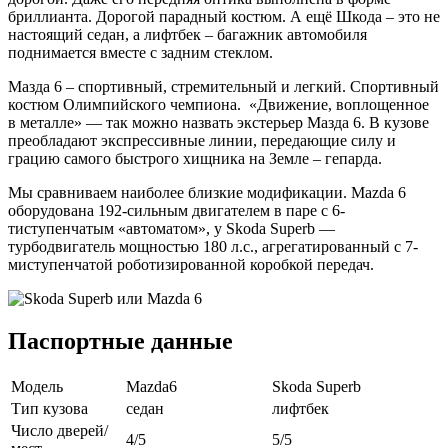
бриллианта. Дорогой парадный костюм. А ещё Шкода – это не
настоящий седан, а лифтбек – багажник автомобиля
поднимается вместе с задним стеклом.
Мазда 6 – спортивный, стремительный и легкий. Спортивный
костюм Олимпийского чемпиона. «Движение, воплощенное
в металле» — так можно назвать экстерьер Mазда 6. В кузове
преобладают экспрессивные линии, передающие силу и
грацию самого быстрого хищника на Земле – гепарда.
Мы сравниваем наиболее близкие модификации. Mazda 6
оборудована 192-сильным двигателем в паре с 6-
тиступенчатым «автоматом», у Skoda Superb —
турбодвигатель мощностью 180 л.с., агрегатированный с 7-
миступенчатой роботизированной коробкой передач.
Паспортные данные
Модель
Mazda6
Skoda Superb
Тип кузова
седан
лифтбек
Число дверей/
4/5
5/5