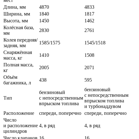
мест
Длина, мм
4870
4833
Ширина, мм
1840
1817
Высота, мм
1450
1462
Колёсная база,
2830
2761
мм
Колея передняя/
1585/1575
1545/1518
задняя, мм
Снаряжённая
1410
1508
масса, кг
Полная масса,
2005
2071
кг
Объём
438
595
багажника, л
бензиновый
бензиновый
с непосредственным
Тип
с непосредственным
впрыском топлива
впрыском топлива
и турбонаддувом
Расположение
спереди, поперечно
спереди, поперечно
Число
и расположение
4, в ряд
4, в ряд
цилиндров
Число клапанов
16
16