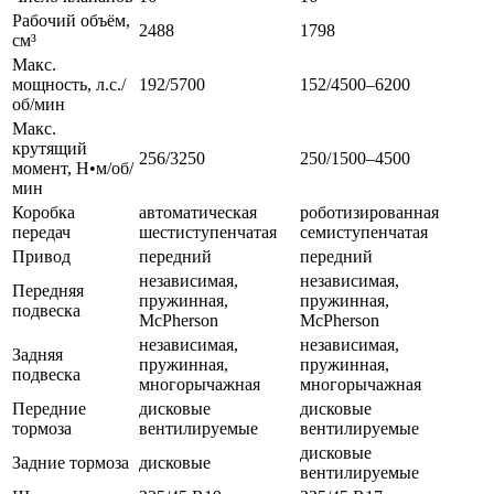
Рабочий объём,
2488
1798
см³
Макс.
мощность, л.с./
192/5700
152/4500–6200
об/мин
Макс.
крутящий
256/3250
250/1500–4500
момент, Н•м/об/
мин
Коробка
автоматическая
роботизированная
передач
шестиступенчатая
семиступенчатая
Привод
передний
передний
независимая,
независимая,
Передняя
пружинная,
пружинная,
подвеска
McPherson
McPherson
независимая,
независимая,
Задняя
пружинная,
пружинная,
подвеска
многорычажная
многорычажная
Передние
дисковые
дисковые
тормоза
вентилируемые
вентилируемые
дисковые
Задние тормоза
дисковые
вентилируемые