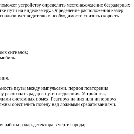
 поможет устройству определить местонахождение безрадарных
тке пути на видеокамеру. Определение расположения камер
гнализирует водителю о необходимости снизить скорость
вых сигналов;
омобиль.
ения.
ьность паузы между импульсами, период повторения
у распознать радар в пути следования. Устройства,
азцами системных помех. Реагируя на них или игнорируя,
олжны обеспечить победу над ложными срабатываниями.
 работы радар-детектора в черте города;