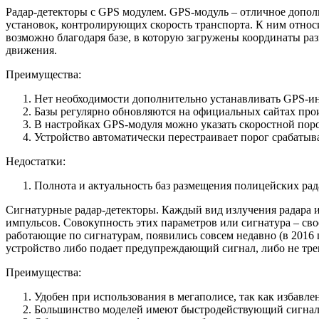
Радар-детекторы с GPS модулем. GPS-модуль – отличное допо
установок, контролирующих скорость транспорта. К ним отно
возможно благодаря базе, в которую загружены координаты ра
движения.
Преимущества:
Нет необходимости дополнительно устанавливать GPS-и
Базы регулярно обновляются на официальных сайтах про
В настройках GPS-модуля можно указать скоростной порог
Устройство автоматически перестраивает порог срабатыва
Недостатки:
Полнота и актуальность баз размещения полицейских рада
Сигнатурные радар-детекторы. Каждый вид излучения радара и
импульсов. Совокупность этих параметров или сигнатура – свое
работающие по сигнатурам, появились совсем недавно (в 2016 
устройство либо подает предупреждающий сигнал, либо не тр
Преимущества:
Удобен при использования в мегаполисе, так как избавле
Большинство моделей имеют быстродействующий сигналь