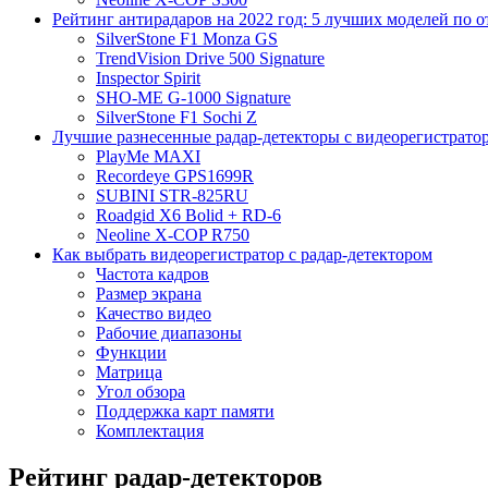
Рейтинг антирадаров на 2022 год: 5 лучших моделей по 
SilverStone F1 Monza GS
TrendVision Drive 500 Signature
Inspector Spirit
SHO-ME G-1000 Signature
SilverStone F1 Sochi Z
Лучшие разнесенные радар-детекторы с видеорегистраторо
PlayMe MAXI
Recordeye GPS1699R
SUBINI STR-825RU
Roadgid X6 Bolid + RD-6
Neoline X-COP R750
Как выбрать видеорегистратор с радар-детектором
Частота кадров
Размер экрана
Качество видео
Рабочие диапазоны
Функции
Матрица
Угол обзора
Поддержка карт памяти
Комплектация
Рейтинг радар-детекторов