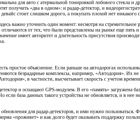
тимальна для авто с атермальной тонировкой лобового стекла и
ят получить «два в одном»: и радар-детектор, и видеорегистрат
евайс стоит слишком дорого, а покупать плохой нет никакого 
десь важно уточнить один момент: несмотря на стремительное р
 отличаются от тех, что были представлены на рынке еще пять и 
 значение имеет авторитет и длительность присутствия производ
ка.
сть простое объяснение. Если раньше на автодорогах использов
еняются безрадарные комплексы, например, «Автодория». Их не
Автодория», в частности, высчитывает скорость с учетом времен
етектор и оснащают GPS-модулем. В его «память» загружена баз
Но если база данных такого устройства не обновляется, и в нее 
бновления для радар-детекторов, и ими нужно пользоваться. Ф
фирма «проживет» и как долго будет оказывать поддержку пользо