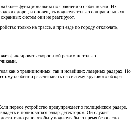
кторы более функциональны по сравнению с обычными. Их
родских дорог, и оповещать водителя только о «правильных».
в охранных систем они не реагируют.
ство только на трассе, а при езде по городу отключать,
ожет фиксировать скоростной режим не только
тчиками.
ителя как о традиционных, так и новейших лазерных радарах. Но
оэтому особенно рассчитывать на систему кругового обзора
 Если первое устройство предупреждает о полицейском радаре,
 владеть и пользоваться радар-детектором. Он служит
 достаточно рано, чтобы у водителя было время безопасно