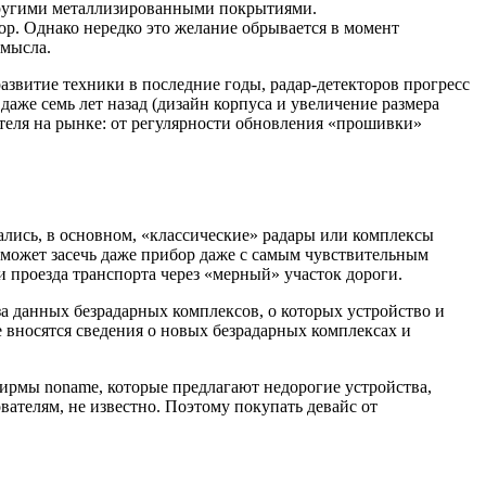
 другими металлизированными покрытиями.
ор. Однако нередко это желание обрывается в момент
смысла.
азвитие техники в последние годы, радар-детекторов прогресс
даже семь лет назад (дизайн корпуса и увеличение размера
ителя на рынке: от регулярности обновления «прошивки»
ались, в основном, «классические» радары или комплексы
 может засечь даже прибор даже с самым чувствительным
и проезда транспорта через «мерный» участок дороги.
а данных безрадарных комплексов, о которых устройство и
не вносятся сведения о новых безрадарных комплексах и
ирмы noname, которые предлагают недорогие устройства,
вателям, не известно. Поэтому покупать девайс от