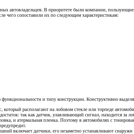
ых автовладельцев. В приоритете были компании, пользующиес
сле чего сопоставили их по следующим характеристикам:
о функциональности и типу конструкции. Конструктивно выделяю
 который располагают на лобовом стекле или торпеде автомоби
едостаток: так как датчик, улавливающий сигнал, находится за 
ровка, и атермальная пленка. Поэтому в автомобилях с тониро
предупредит.
ешний включает датчики, его незаметно устанавливают снаруж