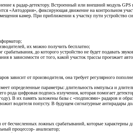
лнение к радар-детектору. Встроенный или внешний модуль GPS
сится «Автодория», фиксирующая движение на контрольном учас
змещения камер. При приближении к участку пути устройство си
нформатор;
изводителей, их можно получить бесплатно;
 срабатывания, до которого устройство не будет подавать звуко
ния в зависимости от того, какой участок трассы проезжает авт
ров зависит от производителя, она требует регулярного пополн
меет определенные параметры: длительность импульса и длител
го рода цифровая подпись излучения, которая помогает детектор
году). В их память заложены базы с «подписями» радаров и обр
евожит водителя попусту. В будущем сигнатурные антирадары д
н от бесчисленных ложных срабатываний, которые характерны для
ный процессор- анализатор;