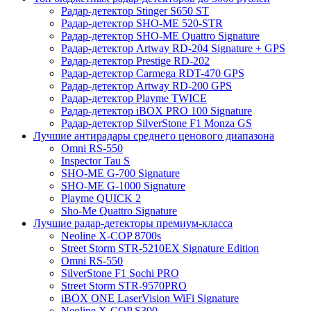
Радар-детектор Stinger S650 ST
Радар-детектор SHO-ME 520-STR
Радар-детектор SHO-ME Quattro Signature
Радар-детектор Artway RD-204 Signature + GPS
Радар-детектор Prestige RD-202
Радар-детектор Carmega RDT-470 GPS
Радар-детектор Artway RD-200 GPS
Радар-детектор Playme TWICE
Радар-детектор iBOX PRO 100 Signature
Радар-детектор SilverStone F1 Monza GS
Лучшие антирадары среднего ценового диапазона
Omni RS-550
Inspector Tau S
SHO-ME G-700 Signature
SHO-ME G-1000 Signature
Playme QUICK 2
Sho-Me Quattro Signature
Лучшие радар-детекторы премиум-класса
Neoline X-COP 8700s
Street Storm STR-5210EX Signature Edition
Omni RS-550
SilverStone F1 Sochi PRO
Street Storm STR-9570PRO
iBOX ONE LaserVision WiFi Signature
Neoline X-COP S300