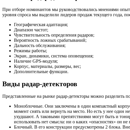
При отборе номинантов мы руководствовались мнениями опытн
уровня спроса мы выделили лидеров продаж текущего года, по
Географическая адаптация;
Диапазон частот;
Чувствительность определения радаров;
Вероятность ложных срабатываний;
Дальность обслуживания;
Режимы работы;
Экран, динамики, система оповещения;
Наличие GPS-модуля;
Корпус, материалы, размеры, вес;
Дополнительные функции.
Виды радар-детекторов
Представленные на рынке радар-детекторы можно разделить п
Моноблочные. Они заключены в один компактный корпус,
момент снять или вернуть на место. Но есть у нее один н
ухудшают. А таковыми препятствиями могут быть и тони
использовать нет смысла: ни о каких «опасностях» он не 
Блочный. В его конструкции предусмотрены 2 блока. Вн