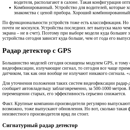
водителя, располагают в салоне. Такая конфигурация оп
Комбинированный. Устройство для водителей, которые хот
знакомства с ценой прибора. Хороший комбинированный д
По функциональности устройств тоже есть классификация. Но з
почти не коснулся. Устройства последних лет выпуска мало чем
экрана – не в счет). Поэтому при выборе модели куда большее
устройства сегодня зависит куда больше, чем от года его выпус
Радар детектор с GPS
Большинство моделей сегодня оснащены модулем GPS, и тому е
видеофиксации, излучающие сигнал, то сегодня все чаще прим
датчиком, так как они вообще не излучают никакого сигнала. «
Для уточнения положения таких систем видеофиксации радар-д
сообщает автовладельцу заблаговременно, за 500-1000 метров. 
перемещении старых, его эффективность серьезно снижается.
Факт. Крупные компании-производители регулярно выпускают о
возможно, тоже выпускают обновления. Но вот, сколько такая 
неизвестного производителя вряд ли стоит.
Сигнатурный радар детектор