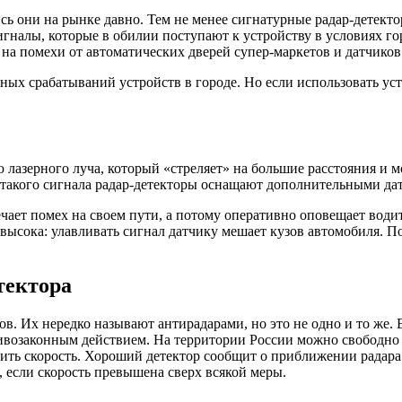
ись они на рынке давно. Тем не менее сигнатурные радар-дете
гналы, которые в обилии поступают к устройству в условиях го
 на помехи от автоматических дверей супер-маркетов и датчико
 срабатываний устройств в городе. Но если использовать устрой
лазерного луча, который «стреляет» на большие расстояния и м
 такого сигнала радар-детекторы оснащают дополнительными да
речает помех на своем пути, а потому оперативно оповещает вод
евысока: улавливать сигнал датчику мешает кузов автомобиля. П
тектора
ов. Их нередко называют антирадарами, но это не одно и то же.
ротивозаконным действием. На территории России можно свободно
вить скорость. Хороший детектор сообщит о приближении радара
 если скорость превышена сверх всякой меры.