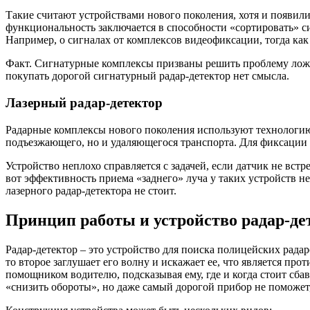
Такие считают устройствами нового поколения, хотя и появил
функциональность заключается в способности «сортировать» си
Например, о сигналах от комплексов видеофиксации, тогда как
Факт. Сигнатурные комплексы призваны решить проблему ложных
покупать дорогой сигнатурный радар-детектор нет смысла.
Лазерный радар-детектор
Радарные комплексы нового поколения используют технологию 
подъезжающего, но и удаляющегося транспорта. Для фиксации
Устройство неплохо справляется с задачей, если датчик не вст
вот эффективность приема «заднего» луча у таких устройств н
лазерного радар-детектора не стоит.
Принцип работы и устройство радар-де
Радар-детектор – это устройство для поиска полицейских радар
то второе заглушает его волну и искажает ее, что является п
помощником водителю, подсказывая ему, где и когда стоит сба
«снизить обороты», но даже самый дорогой прибор не поможет,