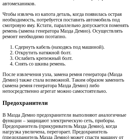
автомехаников.
Чтобы извлечь из капота деталь, когда появилась острая
необходимость, потребуется поставить автомобиль под
смотровую яму. Кстати, параллельно допускается поменять
ремень (замена генератора Мазда Демио). Осуществлять
ремонт необходимо поэтапно.
Сдернуть кабель (находясь под машиной).
Открутить натяжной болт.
Ослабить крепежный болт.
Снять со шкива ремень.
После извлечения узла, замена ремня генератора (Мазда
Демио) также стала возможной. Таким образом заменить
(замена ремня генератора Мазда Демио) либо
непосредственно агрегат можно самостоятельно.
Предохранители
В Мазда Демио предохранители выполняют аналогичные
функции – защищают электрическую сеть, приборы.
Предохранитель (прикуриватель Мазда Демио), когда
нагрузка увеличена, перегорает. Предохранитель
(предохранитель Мазда Демио) может спасти машину от