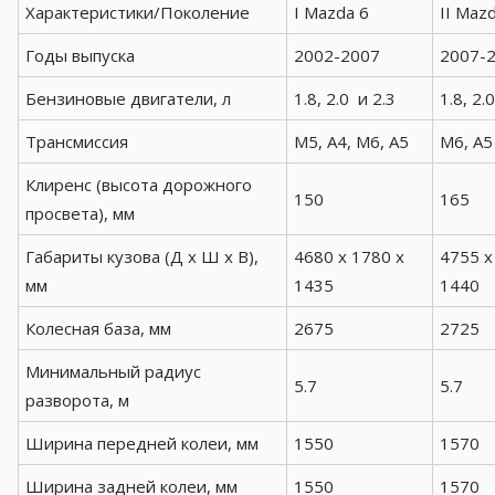
Характеристики/Поколение
I Mazda 6
II Maz
Годы выпуска
2002-2007
2007-
Бензиновые двигатели, л
1.8, 2.0 и 2.3
1.8, 2.
Трансмиссия
М5, А4, М6, А5
М6, А5
Клиренс (высота дорожного
150
165
просвета), мм
Габариты кузова (Д x Ш x В),
4680 x 1780 x
4755 x
мм
1435
1440
Колесная база, мм
2675
2725
Минимальный радиус
5.7
5.7
разворота, м
Ширина передней колеи, мм
1550
1570
Ширина задней колеи, мм
1550
1570