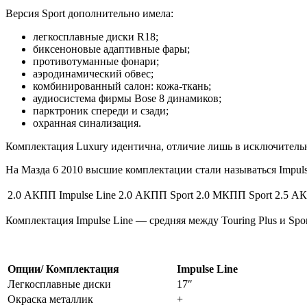
Версия Sport дополнительно имела:
легкосплавные диски R18;
биксеноновые адаптивные фары;
противотуманные фонари;
аэродинамический обвес;
комбинированный салон: кожа-ткань;
аудиосистема фирмы Bose 8 динамиков;
парктроник спереди и сзади;
охранная синализация.
Комплектация Luxury идентична, отличие лишь в исключительн
На Мазда 6 2010 высшие комплектации стали называться Impulse
2.0 АКПП Impulse Line
2.0 АКПП Sport
2.0 МКПП Sport
2.5 АК
Комплектация Impulse Line — средняя между Touring Plus и Spor
Опции/ Комплектация
Impulse Line
Легкосплавные диски
17″
Окраска металлик
+