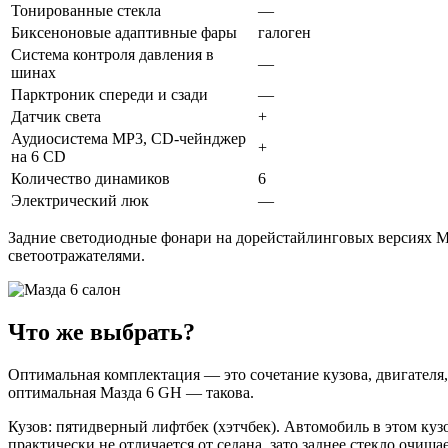
Тонированные стекла
—
Биксеноновые адаптивные фары
галоген
Система контроля давления в
—
шинах
Парктроник спереди и сзади
—
Датчик света
+
Аудиосистема МР3, CD-чейнджер
+
на 6 CD
Количество динамиков
6
Электрический люк
—
Задние светодиодные фонари на дорейстайлинговых версиях Ма
светоотражателями.
Что же выбрать?
Оптимальная комплектация — это сочетание кузова, двигателя,
оптимальная Мазда 6 GH — такова.
Кузов: пятидверный лифтбек (хэтчбек). Автомобиль в этом куз
практически не отличается от седана, зато заднее стекло очищ