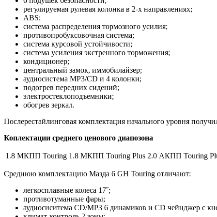
6 подушек безопасности;
регулируемая рулевая колонка в 2-х направлениях;
ABS;
система распределения тормозного усилия;
противопробуксовочная система;
система курсовой устойчивости;
система усиления экстренного торможения;
кондиционер;
центральный замок, иммобилайзер;
аудиосистема MP3/CD и 4 колонки;
подогрев передних сидений;
электростеклоподъемники;
обогрев зеркал.
Послерестайлинговая комплектация начального уровня получила
Коплектации среднего ценового диапозона
1.8 МКПП Touring
1.8 МКПП Touring Plus
2.0 АКПП Touring Pl
Среднюю комплектацию Мазда 6 GH Touring отличают:
легкосплавные колеса 17˝;
противотуманные фары;
аудиосиситема CD/MP3 6 динамиков и CD чейнджер с кно
климат-контроль 2 зоны;