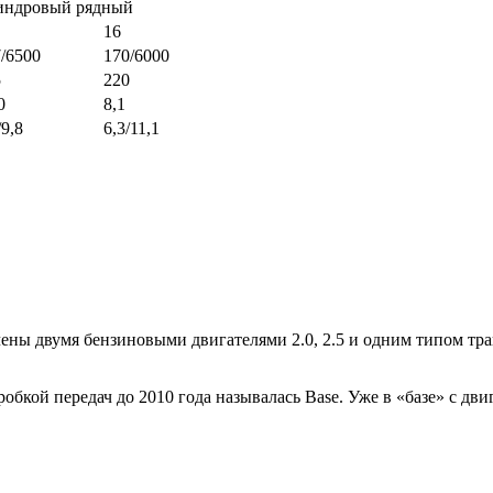
индровый рядный
16
/6500
170/6000
5
220
0
8,1
/9,8
6,3/11,1
ены двумя бензиновыми двигателями 2.0, 2.5 и одним типом тр
бкой передач до 2010 года называлась Base. Уже в «базе» с двиг