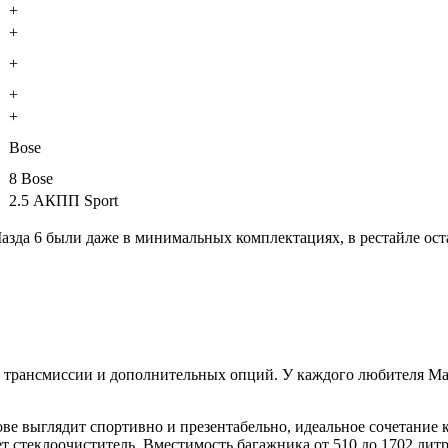
+
+
+
+
+
Bose
8 Bose
2.5 АКПП Sport
зда 6 были даже в минимальных комплектациях, в рестайле оста
 трансмиссии и дополнительных опций. У каждого любителя Мазда
ове выглядит спортивно и презентабельно, идеальное сочетание
ает стеклоочиститель. Вместимость багажника от 510 до 1702 ли