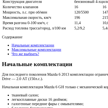
Конструкция двигателя
бензиновый 4-хцил
Количество клапанов
16
16
Мощность, л.с. при об/мин
120/5500
147
Максимальная скорость, км/ч
196
21
Время разгона 0-100 км/ч, с
11,4
10,
Расход топлива трасса/город, л/100 км
5,2/9,2
5,4
Содержание
Начальные комплектации
Максимальные комплектации
Что же выбрать?
Начальные комплектации
Для последнего поколения Mazda 6 2013 комплектации огранич
Drive — 2.0 АТ (150л.с.).
Начальная комплектация Mazda 6 GH только с механической коро
тканевый салон;
легкосплавные диски 16 дюймов;
галогенные передние фары с омывателями;