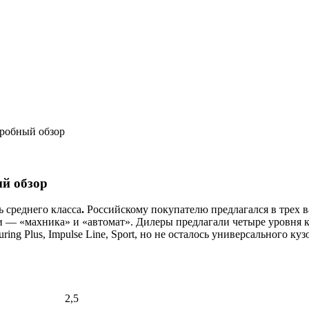
робный обзор
й обзор
 среднего класса
.
Российскому покупателю предлагался в трех 
ии — «махника» и «автомат». Дилеры предлагали четыре уровня к
ring Plus, Impulse Line, Sport, но не осталось универсального куз
2,5