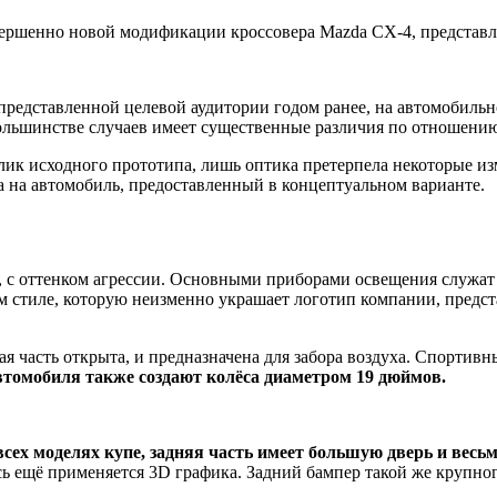
вершенно новой модификации кроссовера Mazda CX-4, представле
представленной целевой аудитории годом ранее, на автомобильно
большинстве случаев имеет существенные различия по отношению
лик исходного прототипа, лишь оптика претерпела некоторые изм
 на автомобиль, предоставленный в концептуальном варианте.
, с оттенком агрессии. Основными приборами освещения служат 
ном стиле, которую неизменно украшает логотип компании, пред
ая часть открыта, и предназначена для забора воздуха. Спортив
томобиля также создают колёса диаметром 19 дюймов.
всех моделях купе, задняя часть имеет большую дверь и весь
ь ещё применяется 3D графика. Задний бампер такой же крупнога