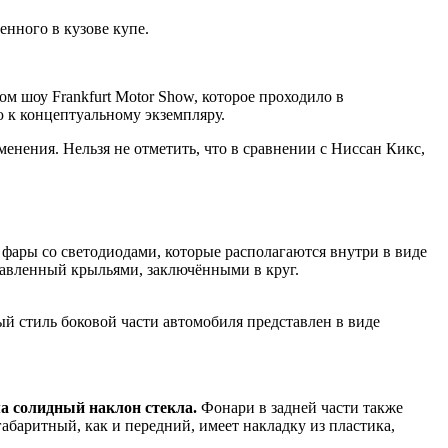
нного в кузове купе.
м шоу Frankfurt Motor Show, которое проходило в
 к концептуальному экземпляру.
енения. Нельзя не отметить, что в сравнении с Ниссан Кикс,
фары со светодиодами, которые располагаются внутри в виде
ставленный крыльями, заключёнными в круг.
ный стиль боковой части автомобиля представлен в виде
ма солидный наклон стекла.
Фонари в задней части также
баритный, как и передний, имеет накладку из пластика,