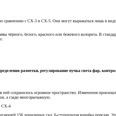
по сравнению с CX-3 и CX-5. Они могут выражаться лишь в вид
мы чёрного, белого, красного или бежевого колорита. В станда
и:
еделения разметки, регулирование пучка света фар, контрол
что в ней сохранилось огромное пространство. Изменения произош
он, а сзади многорычажную.
тигающей 156 лошадиных сил, 6-ступенчатая коробка передач. Э