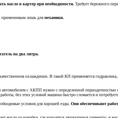
ть масло в картер при необходимости.
Требует бережного пере
ся применимым лишь для
механики.
атель на два литра.
ачественном охлаждении. В такой КП применяется гидравлика, 
ии автомобилем с АКПП нужно с определенной периодичностью о
аботы, без этих условий машина быстро сломается и потребуетс
обходимые условия для хорошей езды.
Они обеспечивают работ
ет масло из коробки, где находятся движущиеся элементы, в м