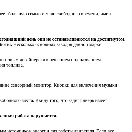
имеет большую семью и мало свободного времени, иметь
сегодняшний день они не останавливаются на достигнутом,
аботы.
Несколько основных заводов данной марки
вали новым дизайнерским решением под названием
ия топлива.
едине сенсорный монитор. Кнопки для включения музыки
ободного места. Ввиду того, что задняя дверь имеет
аженная работа нарушается.
м источником энергии для работы двигателя. Если все