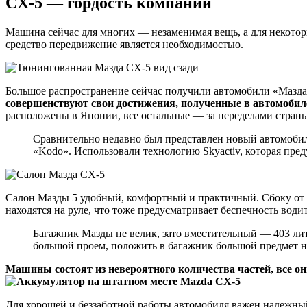
CX-5 — гордость компании
Машина сейчас для многих — незаменимая вещь, а для некоторы
средство передвижение является необходимостью.
Большое распространение сейчас получили автомобили «Мазд
совершенствуют свои достижения, полученные в автомобил
расположены в Японии, все остальные — за переделами страны
Сравнительно недавно был представлен новый автомобиль
«Kodo». Использовали технологию Skyactiv, которая пре
Салон Мазды 5 удобный, комфортный и практичный. Сбоку от 
находятся на руле, что тоже предусматривает беспечность води
Багажник Мазды не велик, зато вместительный — 403 литр
большой проем, положить в багажник большой предмет не
Машины состоят из невероятного количества частей, все он
Для хорошей и беззаботной работы автомобиля важен надежны