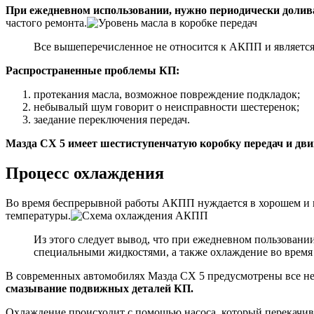
При ежедневном использовании, нужно периодически долива
частого ремонта.
Все вышеперечисленное не относится к АКПП и являет
Распространенные проблемы КП:
протекания масла, возможное повреждение подкладок;
небывалый шум говорит о неисправности шестеренок;
заедание переключения передач.
Мазда СХ 5 имеет шестиступенчатую коробку передач и двиг
Процесс охлаждения
Во время беспрерывной работы АКПП нуждается в хорошем и к
температуры.
Из этого следует вывод, что при ежедневном пользован
специальными жидкостями, а также охлаждение во время р
В современных автомобилях Мазда СХ 5 предусмотрены все не
смазывание подвижных деталей КП.
Охлаждение происходит с помощью насоса, который перекачива