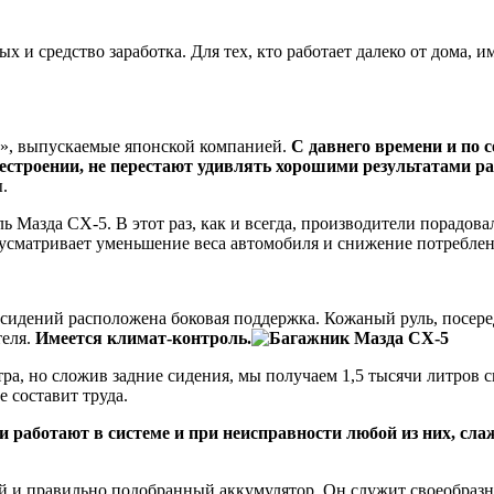
х и средство заработка. Для тех, кто работает далеко от дома, 
а», выпускаемые японской компанией.
С давнего времени и по 
естроении, не перестают удивлять хорошими результатами р
.
 Мазда СХ-5. В этот раз, как и всегда, производители порадо
дусматривает уменьшение веса автомобиля и снижение потреблен
сидений расположена боковая поддержка. Кожаный руль, посер
теля.
Имеется климат-контроль.
а, но сложив задние сидения, мы получаем 1,5 тысячи литров св
 составит труда.
и работают в системе и при неисправности любой из них, сл
й и правильно подобранный аккумулятор. Он служит своеобразны