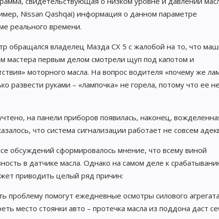
рамма, свидетельствующая о низком уровне и давлении масл
ример, Nissan Qashqai) информация о данном параметре
ме реального времени.
тр обращался владелец Мазда CX 5 с жалобой на то, что ма
ом мастера первым делом смотрели щуп под капотом и
тствия» моторного масла. На вопрос водителя «почему же ла
ко развести руками – «лампочка» не горела, потому что ее н
чтено, на панели приборов появилась, наконец, вожделенна
азалось, что система сигнализации работает не совсем адек
ссе обсуждений сформировалось мнение, что всему виной
ность в датчике масла. Однако на самом деле к срабатыван
ожет приводить целый ряд причин:
ть проблему помогут ежедневные осмотры силового агрегата
ть место стоянки авто – протечка масла из поддона даст се