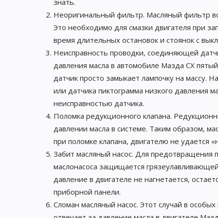
знать.
Неоригинальный фильтр. Масляный фильтр во 
Это необходимо для смазки двигателя при за
время длительных остановок и стоянок с вык
Неисправность проводки, соединяющей датчик
давления масла в автомобиле Мазда CX пятый
датчик просто замыкает лампочку на массу. Н
или датчика пиктограмма низкого давления ма
неисправностью датчика.
Поломка редукционного клапана. Редукционн
давлении масла в системе. Таким образом, ма
при поломке клапана, двигателю не удается «
Забит масляный насос. Для предотвращения п
маслонасоса защищается грязеулавливающей се
давление в двигателе не нагнетается, остае
приборной панели.
Сломан масляный насос. Этот случай в особых
отвечает за давление масла в двигателе Мазда