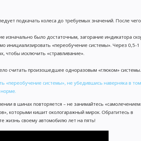
ледует подкачать колеса до требуемых значений. После чего
ение изначально было достаточным, загорание индикатора ск
имо инициализировать «переобучение системы». Через 0,5-1 
х, чтобы исключить «стравливание».
мело считать произошедшее одноразовым «глюком» системы.
ть «переобучение системы», не убедившись наверняка в том
 норме.
ении в шинах повторяется – не занимайтесь «самолечением
в», которыми кишит окологаражный мирок. Обратитесь в
е жизнь своему автомобилю лет на пять!