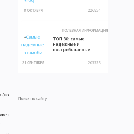
внедорожников с
описанием и фото
226854
8 ОКТЯБРЯ
ПОЛЕЗНАЯ ИНФОРМАЦИЯ
ТОП 30: самые
надежные и
востребованные
машины на вторичном
рынке
203338
21 СЕНТЯБРЯ
я
 (по
Искать:
Поиск
ожет
.