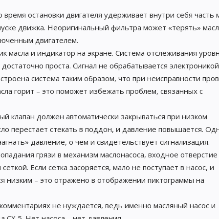
время остановки двигателя удерживает внутри себя часть м
пуске движка. Неоригинальный фильтра может «терять» масл
люченным двигателем.
 масла и индикатор на экране. Система отслеживания уровн
 достаточно проста. Сигнал не обрабатывается электроникой
астроена система таким образом, что при неисправности про
сла горит – это поможет избежать проблем, связанных с
ый клапан должен автоматически закрываться при низком
сло перестает стекать в поддон, и давление повышается. Од
нагнать» давление, о чем и свидетельствует сигнализация.
опадания грязи в механизм маслонасоса, входное отверстие
ткой. Если сетка засоряется, мало не поступает в насос, и
тся низким – это отражено в отображении пиктограммы на
 комментариях не нуждается, ведь именно масляный насос и
 CX 5. Нет насоса – нет давления.