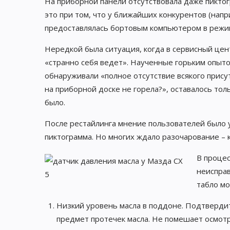
На приборной панели отсутствовала даже пиктог
это при том, что у ближайших конкурентов (нап
предоставлялась бортовым компьютером в режи
Нередкой была ситуация, когда в сервисный цен
«странно себя ведет». Наученные горьким опыт
обнаруживали «полное отсутствие всякого прису
на приборной доске не горела?», оставалось толь
было.
После рестайлинга мнение пользователей было у
пиктограмма. Но многих ждало разочарование – к
В проце
неисправ
табло м
Низкий уровень масла в поддоне. Подтверди
предмет протечек масла. Не помешает осмотре