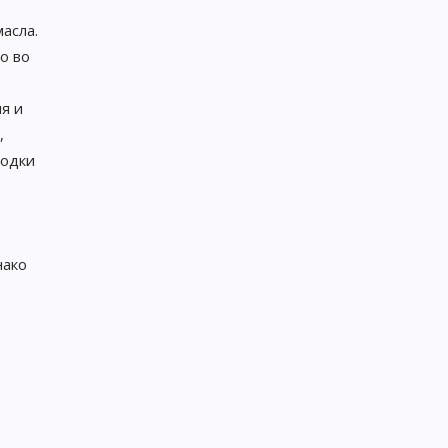
асла.
о во
я и
,
водки
нако