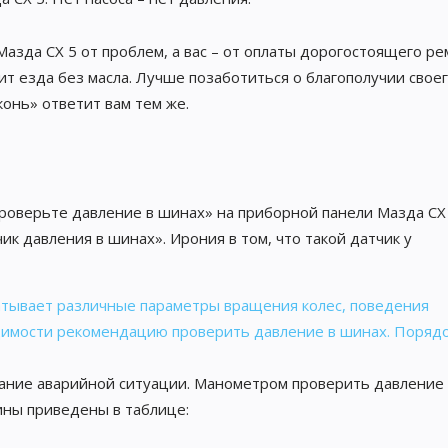
зда CX 5 от проблем, а вас – от оплаты дорогостоящего ре
ит езда без масла. Лучше позаботиться о благополучии свое
онь» ответит вам тем же.
роверьте давление в шинах» на приборной панели Мазда CX 
к давления в шинах». Ирония в том, что такой датчик у
атывает различные параметры вращения колес, поведения
димости рекомендацию проверить давление в шинах. Поряд
ние аварийной ситуации. Манометром проверить давление 
ны приведены в таблице: