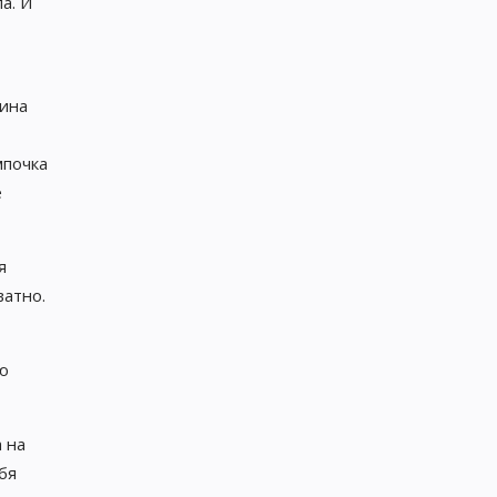
а. И
шина
мпочка
е
я
ватно.
ию
 на
бя