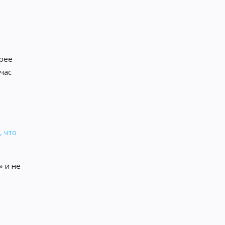
орее
час
, что
» и не