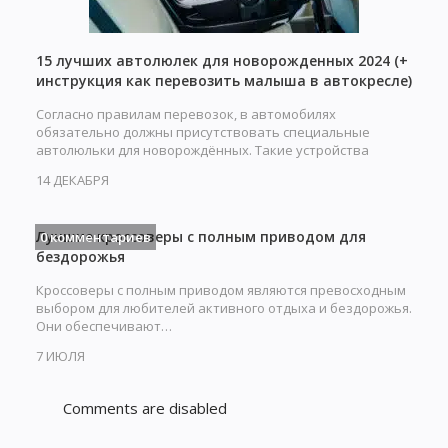
15 лучших автолюлек для новорожденных 2024 (+
инструкция как перевозить малыша в автокресле)
Согласно правилам перевозок, в автомобилях
обязательно должны присутствовать специальные
автолюльки для новорождённых. Такие устройства
обеспечивают…
14 ДЕКАБРЯ
Лучшие кроссоверы с полным приводом для
0 комментариев
бездорожья
Кроссоверы с полным приводом являются превосходным
выбором для любителей активного отдыха и бездорожья.
Они обеспечивают…
7 ИЮЛЯ
Comments are disabled