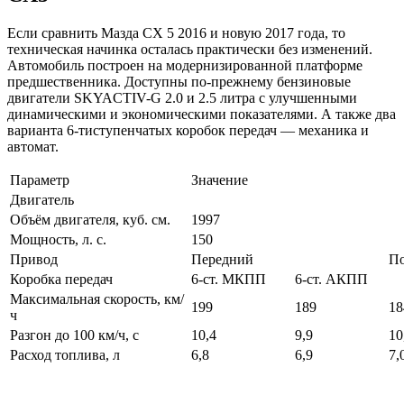
Если сравнить Мазда СХ 5 2016 и новую 2017 года, то
техническая начинка осталась практически без изменений.
Автомобиль построен на модернизированной платформе
предшественника. Доступны по-прежнему бензиновые
двигатели SKYACTIV-G 2.0 и 2.5 литра с улучшенными
динамическими и экономическими показателями. А также два
варианта 6-тиступенчатых коробок передач — механика и
автомат.
Параметр
Значение
Двигатель
Объём двигателя, куб. см.
1997
Мощность, л. с.
150
Привод
Передний
П
Коробка передач
6-ст. МКПП
6-ст. АКПП
Максимальная скорость, км/
199
189
18
ч
Разгон до 100 км/ч, с
10,4
9,9
10
Расход топлива, л
6,8
6,9
7,