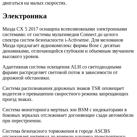
двигаться на малых скоростях.
Электроника
Мазда СХ 5 2017 оснащена всевозможными электронными
системами: от системы мультимедия Connect до целого
спектра систем безопасности i-Activsense. Для меломанов
Мазда предлагает аудиокомплекс фирмы Bose с десятью
динамиками, отличающийся глубоким и объемным звучанием
высокого уровня.
Адаптивная система освещения ALH cо светодиодными
фарами распределяет световой поток в зависимости от
дорожной обстановки.
Система распознавания дорожных знаков TSR оповещает
водителя о превышении скоростного режима запрещающих
проезд знаках.
Система мониторинга мертвых зон BSM с индикаторами в
боковых зеркалах отслеживает догоняющие сзади автомобили
при перестроении.
Система безопасного торможения в городе ASCBS
отслеживает интервал до впереди идущего транспортного