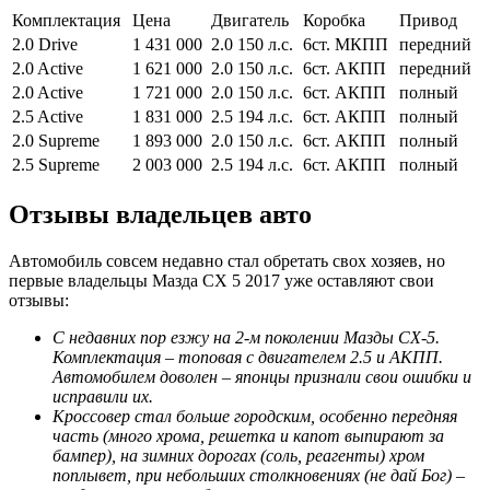
Комплектация
Цена
Двигатель
Коробка
Привод
2.0 Drive
1 431 000
2.0 150 л.с.
6ст. МКПП
передний
2.0 Active
1 621 000
2.0 150 л.с.
6ст. АКПП
передний
2.0 Active
1 721 000
2.0 150 л.с.
6ст. АКПП
полный
2.5 Active
1 831 000
2.5 194 л.с.
6ст. АКПП
полный
2.0 Supreme
1 893 000
2.0 150 л.с.
6ст. АКПП
полный
2.5 Supreme
2 003 000
2.5 194 л.с.
6ст. АКПП
полный
Отзывы владельцев авто
Автомобиль совсем недавно стал обретать свох хозяев, но
первые владельцы Мазда СХ 5 2017 уже оставляют свои
отзывы:
С недавних пор езжу на 2-м поколении Мазды СХ-5.
Комплектация – топовая с двигателем 2.5 и АКПП.
Автомобилем доволен – японцы признали свои ошибки и
исправили их.
Кроссовер стал больше городским, особенно передняя
часть (много хрома, решетка и капот выпирают за
бампер), на зимних дорогах (соль, реагенты) хром
поплывет, при небольших столкновениях (не дай Бог) –