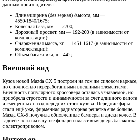
данным производителя:
Длина/ширина (без зеркал) /высота, мм —
4550/1840/1675;
Колесная база, мм — 2700;
Дорожный просвет, мм — 192-200 (в зависимости от
комплектации);
Снаряженная масса, кг — 1451-1617 (в зависимости от
комплектации);
Объем багажника, л – 442;
Внешний вид
Кузов новой Mazda CX 5 построен на том же силовом каркасе,
но с полностью переработанными внешними элементами.
Внешность популярного кроссовера осталась узнаваемой, но
приобрела строгости и динамичности за счет длинного капота
и смещенных назад передних стоек кузова. Передние фары
стали ещё уже, фирменная радиаторная решетка еще больше.
Мазда CX-5 получила обновленные бамперы и диски колес. В
задней части вытянутые фонари и массивная дверь багажника
с электроприводом.
Интерьер