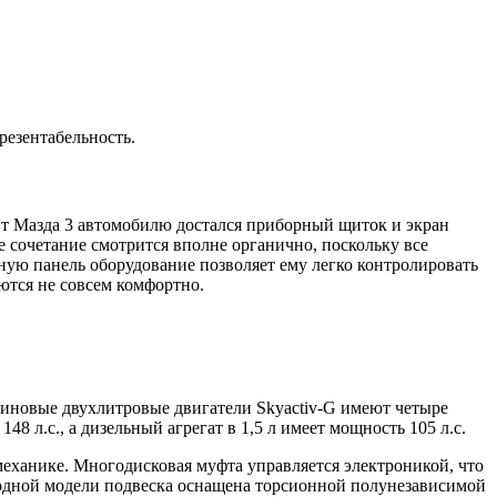
резентабельность.
От Мазда 3 автомобилю достался приборный щиток и экран
 сочетание смотрится вполне органично, поскольку все
ную панель оборудование позволяет ему легко контролировать
ются не совсем комфортно.
нзиновые двухлитровые двигатели Skyactiv-G имеют четыре
 л.с., а дизельный агрегат в 1,5 л имеет мощность 105 л.с.
 механике. Многодисковая муфта управляется электроникой, что
иводной модели подвеска оснащена торсионной полунезависимой