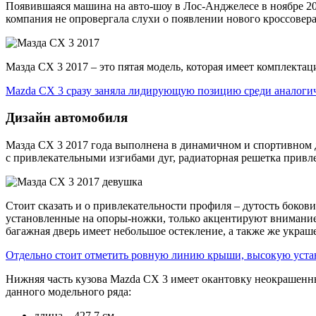
Появившаяся машина на авто-шоу в Лос-Анджелесе в ноябре 201
компания не опровергала слухи о появлении нового кроссовера,
Мазда CX 3 2017 – это пятая модель, которая имеет комплекта
Mazda CX 3 сразу заняла лидирующую позицию среди аналоги
Дизайн автомобиля
Мазда CX 3 2017 года выполнена в динамичном и спортивном д
с привлекательными изгибами дуг, радиаторная решетка привл
Стоит сказать и о привлекательности профиля – дутость бокови
установленные на опоры-ножки, только акцентируют внимание н
багажная дверь имеет небольшое остекление, а также же укра
Отдельно стоит отметить ровную линию крыши, высокую устан
Нижняя часть кузова Mazda CX 3 имеет окантовку неокрашенн
данного модельного ряда:
длина – 427,7 см