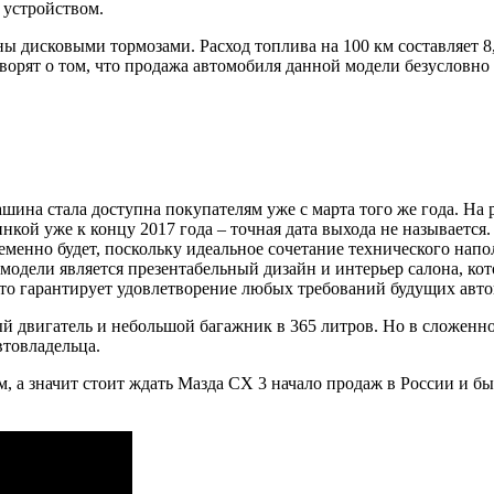
устройством.
 дисковыми тормозами. Расход топлива на 100 км составляет 8,
говорят о том, что продажа автомобиля данной модели безусловно
ашина стала доступна покупателям уже с марта того же года. Н
инкой уже к концу 2017 года – точная дата выхода не называется
менно будет, поскольку идеальное сочетание технического нап
дели является презентабельный дизайн и интерьер салона, кото
что гарантирует удовлетворение любых требований будущих авто
 двигатель и небольшой багажник в 365 литров. Но в сложенно
втовладельца.
 а значит стоит ждать Мазда CX 3 начало продаж в России и быт