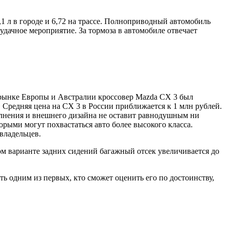
1 л в городе и 6,72 на трассе. Полноприводный автомобиль
 удачное мероприятие. За тормоза в автомобиле отвечает
а рынке Европы и Австралии кроссовер Mazda CX 3 был
. Средняя цена на CX 3 в России приближается к 1 млн рублей.
олнения и внешнего дизайна не оставит равнодушным ни
рыми могут похвастаться авто более высокого класса.
владельцев.
м варианте задних сидений багажный отсек увеличивается до
ь одним из первых, кто сможет оценить его по достоинству,