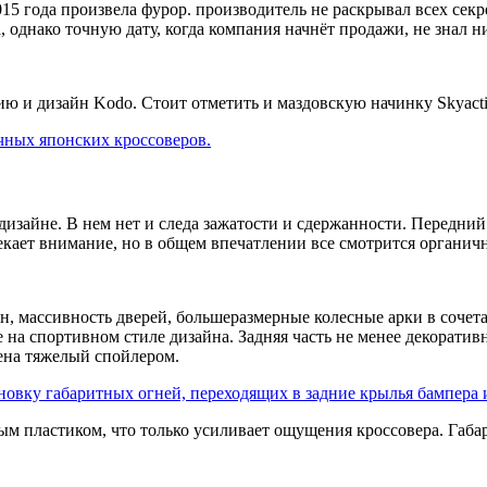
5 года произвела фурор. производитель не раскрывал всех секре
 однако точную дату, когда компания начнёт продажи, не знал н
цию и дизайн Kodo. Стоит отметить и маздовскую начинку Skyac
чных японских кроссоверов.
изайне. В нем нет и следа зажатости и сдержанности. Передни
екает внимание, но в общем впечатлении все смотрится органич
н, массивность дверей, большеразмерные колесные арки в сочета
а спортивном стиле дизайна. Задняя часть не менее декоративн
шена тяжелый спойлером.
овку габаритных огней, переходящих в задние крылья бампера 
ым пластиком, что только усиливает ощущения кроссовера. Габа