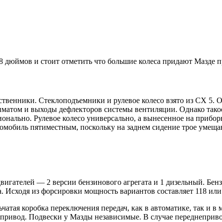
8 дюймов и стоит отметить что большие колеса придают Мазде п
ственники. Стеклоподъемники и рулевое колесо взято из CX 5. 
иматом и выходы дефлекторов системы вентиляции. Однако такое
онально. Рулевое колесо универсально, а вынесенное на прибор
томобиль пятиместным, поскольку на заднем сидение трое умеща
двигателей — 2 версии бензинового агрегата и 1 дизельный. Бе
Исходя из форсировки мощность вариантов составляет 118 или 148
ьчатая коробка переключения передач, как в автоматике, так и в
ий привод. Подвески у Мазды независимые. В случае переднепр