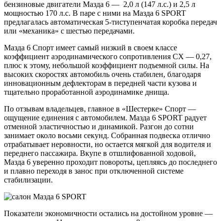
бензиновые двигатели Мазда 6 — 2,0 л (147 л.с.) и 2,5 л
мощностью 170 л.с. В паре с ними на Мазда 6 SPORT
предлагалась автоматическая 5-тиступенчатая коробка передач
или «механика» с шестью передачами.
Мазда 6 Спорт имеет самый низкий в своем классе
коэффициент аэродинамического сопротивления СX — 0,27,
плюс к этому, небольшой коэффициент подъемной силы. На
высоких скоростях автомобиль очень стабилен, благодаря
инновационным дефлекторам в передней части кузова и
тщательно проработанной аэродинамике днища.
По отзывам владельцев, главное в «Шестерке» Спорт —
ощущение единения с автомобилем. Мазда 6 SPORT радует
отменной эластичностью и динамикой. Разгон до сотни
занимает около восьми секунд. Собранная подвеска отлично
отрабатывает неровности, но остается мягкой для водителя и
переднего пассажира. Вкупе в отшлифованной ходовой,
Мазда 6 уверенно проходит повороты, цепляясь до последнего
и плавно переходя в занос при отключенной системе
стабилизации.
Показатели экономичности остались на достойном уровне —