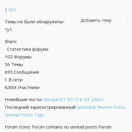
|
RSS
Добавить тему
Темы не были обнаружены
тут.
Share:
Статистика форума
102
Форумы
56
Темы
695
Сообщения
1
В сети
6,884
Участники
Новейшие посты:
МаздаCX7 2011г.в. АТ 238л.с.
Последний зарегистрированный:
JustinBub
Recent Posts
Unread Posts
Tags
Forum Icons:
Forum contains no unread posts
Forum