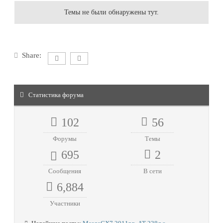
Темы не были обнаружены тут.
Share:
Статистика форума
102
56
Форумы
Темы
695
2
Сообщения
В сети
6,884
Участники