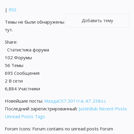
|
RSS
Добавить тему
Темы не были обнаружены
тут.
Share:
Статистика форума
102
Форумы
56
Темы
695
Сообщения
2
В сети
6,884
Участники
Новейшие посты:
МаздаCX7 2011г.в. АТ 238л.с.
Последний зарегистрированный:
JustinBub
Recent Posts
Unread Posts
Tags
Forum Icons:
Forum contains no unread posts
Forum