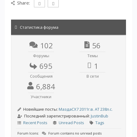
Share:
Статистика форума
102
56
Форумы
Темы
695
1
Сообщения
В сети
6,884
Участники
Новейшие посты:
МаздаCX7 2011г.в. АТ 238л.с.
Последний зарегистрированный:
JustinBub
Recent Posts
Unread Posts
Tags
Forum Icons:
Forum contains no unread posts