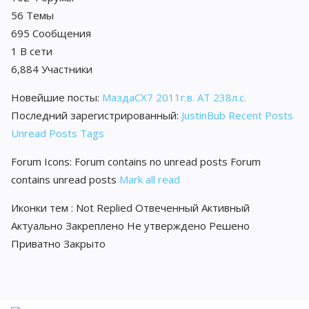
56
Темы
695
Сообщения
1
В сети
6,884
Участники
Новейшие посты:
МаздаCX7 2011г.в. АТ 238л.с.
Последний зарегистрированный:
JustinBub
Recent Posts
Unread Posts
Tags
Forum Icons:
Forum contains no unread posts
Forum
contains unread posts
Mark all read
Иконки тем :
Not Replied
Отвеченный
Активный
Актуально
Закреплено
Не утверждено
Решено
Приватно
Закрыто