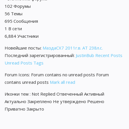
102
Форумы
56
Темы
695
Сообщения
1
В сети
6,884
Участники
Новейшие посты:
МаздаCX7 2011г.в. АТ 238л.с.
Последний зарегистрированный:
JustinBub
Recent Posts
Unread Posts
Tags
Forum Icons:
Forum contains no unread posts
Forum
contains unread posts
Mark all read
Иконки тем :
Not Replied
Отвеченный
Активный
Актуально
Закреплено
Не утверждено
Решено
Приватно
Закрыто