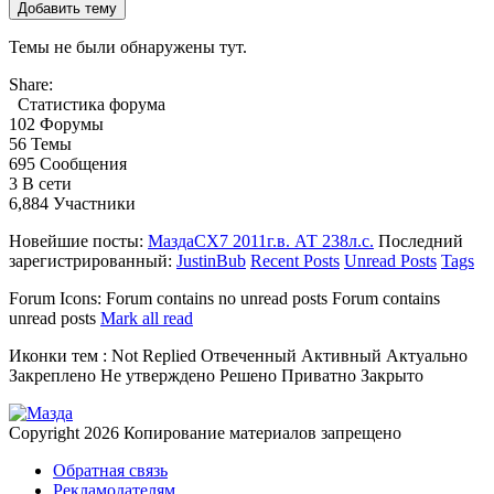
Добавить тему
Темы не были обнаружены тут.
Share:
Статистика форума
102
Форумы
56
Темы
695
Сообщения
3
В сети
6,884
Участники
Новейшие посты:
МаздаCX7 2011г.в. АТ 238л.с.
Последний
зарегистрированный:
JustinBub
Recent Posts
Unread Posts
Tags
Forum Icons:
Forum contains no unread posts
Forum contains
unread posts
Mark all read
Иконки тем :
Not Replied
Отвеченный
Активный
Актуально
Закреплено
Не утверждено
Решено
Приватно
Закрыто
Copyright 2026
Копирование материалов запрещено
Обратная связь
Рекламодателям