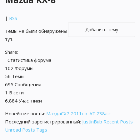
|
RSS
Добавить тему
Темы не были обнаружены
тут.
Share:
Статистика форума
102
Форумы
56
Темы
695
Сообщения
1
В сети
6,884
Участники
Новейшие посты:
МаздаCX7 2011г.в. АТ 238л.с.
Последний зарегистрированный:
JustinBub
Recent Posts
Unread Posts
Tags