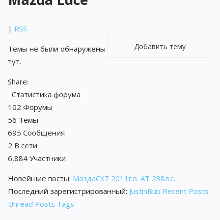
|
RSS
Добавить тему
Темы не были обнаружены
тут.
Share:
Статистика форума
102
Форумы
56
Темы
695
Сообщения
2
В сети
6,884
Участники
Новейшие посты:
МаздаCX7 2011г.в. АТ 238л.с.
Последний зарегистрированный:
JustinBub
Recent Posts
Unread Posts
Tags