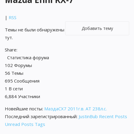
|
RSS
Добавить тему
Темы не были обнаружены
тут.
Share:
Статистика форума
102
Форумы
56
Темы
695
Сообщения
1
В сети
6,884
Участники
Новейшие посты:
МаздаCX7 2011г.в. АТ 238л.с.
Последний зарегистрированный:
JustinBub
Recent Posts
Unread Posts
Tags