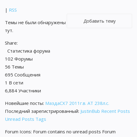
|
RSS
Добавить тему
Темы не были обнаружены
тут.
Share:
Статистика форума
102
Форумы
56
Темы
695
Сообщения
1
В сети
6,884
Участники
Новейшие посты:
МаздаCX7 2011г.в. АТ 238л.с.
Последний зарегистрированный:
JustinBub
Recent Posts
Unread Posts
Tags
Forum Icons:
Forum contains no unread posts
Forum