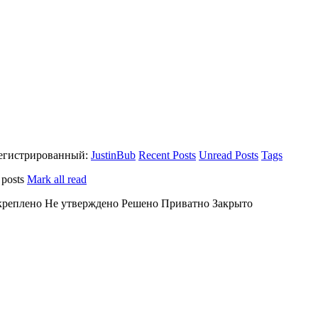
егистрированный:
JustinBub
Recent Posts
Unread Posts
Tags
 posts
Mark all read
креплено
Не утверждено
Решено
Приватно
Закрыто