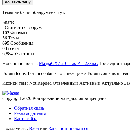
Добавить тему
Темы не были обнаружены тут.
Share:
Статистика форума
102
Форумы
56
Темы
695
Сообщения
0
В сети
6,884
Участники
Новейшие посты:
МаздаCX7 2011г.в. АТ 238л.с.
Последний зар
Forum Icons:
Forum contains no unread posts
Forum contains unread
Иконки тем :
Not Replied
Отвеченный
Активный
Актуально
За
Copyright 2026
Копирование материалов запрещено
Обратная связь
Рекламодателям
Карта сайта
Пожалуйста,
Вход
или
Зарегистрироваться