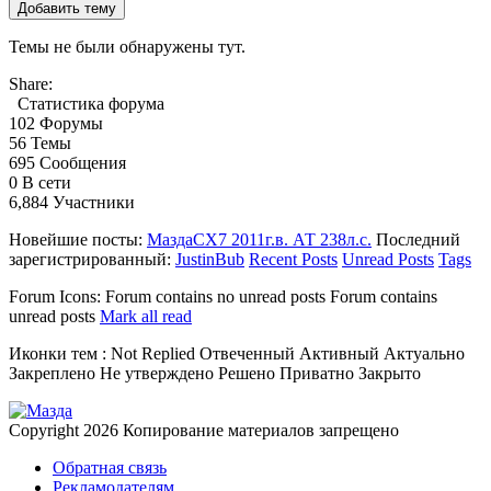
Добавить тему
Темы не были обнаружены тут.
Share:
Статистика форума
102
Форумы
56
Темы
695
Сообщения
0
В сети
6,884
Участники
Новейшие посты:
МаздаCX7 2011г.в. АТ 238л.с.
Последний
зарегистрированный:
JustinBub
Recent Posts
Unread Posts
Tags
Forum Icons:
Forum contains no unread posts
Forum contains
unread posts
Mark all read
Иконки тем :
Not Replied
Отвеченный
Активный
Актуально
Закреплено
Не утверждено
Решено
Приватно
Закрыто
Copyright 2026
Копирование материалов запрещено
Обратная связь
Рекламодателям