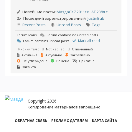
Новейшие посты:
МаздаCX7 2011г.в. АТ 238л.с.
Последний зарегистрированный:
JustinBub
Recent Posts
Unread Posts
Tags
Forum Icons:
Forum contains no unread posts
Mark all read
Forum contains unread posts
Иконки тем :
Not Replied
Отвеченный
Активный
Актуально
Закреплено
Не утверждено
Решено
Приватно
Закрыто
Copyright 2026
Копирование материалов запрещено
ОБРАТНАЯ СВЯЗЬ
РЕКЛАМОДАТЕЛЯМ
КАРТА САЙТА