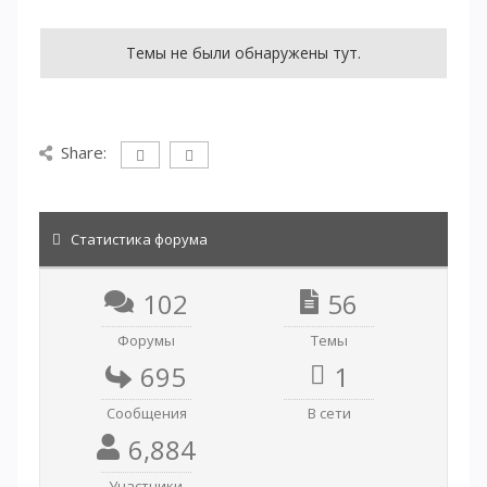
Темы не были обнаружены тут.
Share:
Статистика форума
102
56
Форумы
Темы
695
1
Сообщения
В сети
6,884
Участники